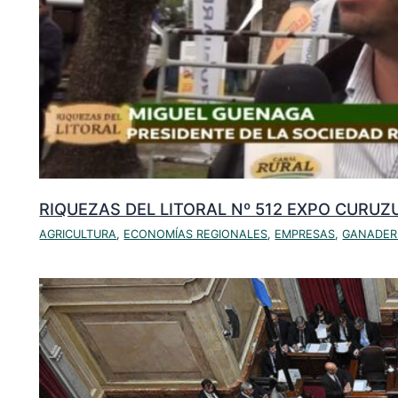
RIQUEZAS DEL LITORAL Nº 512 EXPO CURUZ
AGRICULTURA
,
ECONOMÍAS REGIONALES
,
EMPRESAS
,
GANADER